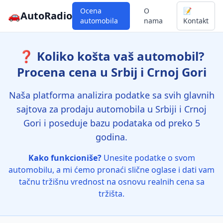
Ocena
O
📝
🚗
AutoRadio
automobila
nama
Kontakt
❓ Koliko košta vaš automobil?
Procena cena u Srbij i Crnoj Gori
Naša platforma analizira podatke sa svih glavnih
sajtova za prodaju automobila u Srbiji i Crnoj
Gori i poseduje bazu podataka od preko 5
godina.
Kako funkcioniše?
Unesite podatke o svom
automobilu, a mi ćemo pronaći slične oglase i dati vam
tačnu tržišnu vrednost na osnovu realnih cena sa
tržišta.