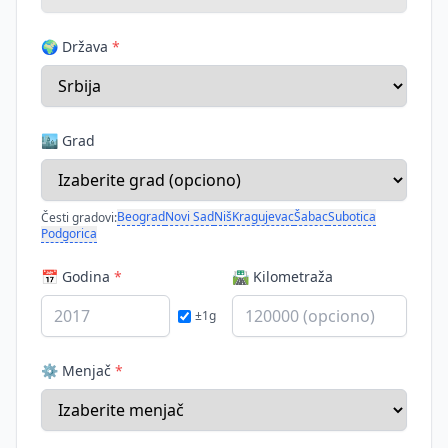
🌍 Država
*
🏙️ Grad
Beograd
Novi Sad
Niš
Kragujevac
Šabac
Subotica
Česti gradovi:
Podgorica
📅 Godina
*
🛣️ Kilometraža
±1g
⚙️ Menjač
*