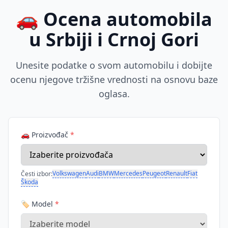
🚗 Ocena automobila
u Srbiji i Crnoj Gori
Unesite podatke o svom automobilu i dobijte
ocenu njegove tržišne vrednosti na osnovu baze
oglasa.
🚗 Proizvođač
*
Volkswagen
Audi
BMW
Mercedes
Peugeot
Renault
Fiat
Česti izbor:
Škoda
🏷️ Model
*