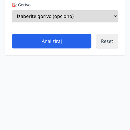
⛽ Gorivo
Analiziraj
Reset