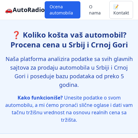
Ocena
O
📝
🚗
AutoRadio
automobila
nama
Kontakt
❓ Koliko košta vaš automobil?
Procena cena u Srbij i Crnoj Gori
Naša platforma analizira podatke sa svih glavnih
sajtova za prodaju automobila u Srbiji i Crnoj
Gori i poseduje bazu podataka od preko 5
godina.
Kako funkcioniše?
Unesite podatke o svom
automobilu, a mi ćemo pronaći slične oglase i dati vam
tačnu tržišnu vrednost na osnovu realnih cena sa
tržišta.