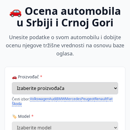
🚗 Ocena automobila
u Srbiji i Crnoj Gori
Unesite podatke o svom automobilu i dobijte
ocenu njegove tržišne vrednosti na osnovu baze
oglasa.
🚗 Proizvođač
*
Volkswagen
Audi
BMW
Mercedes
Peugeot
Renault
Fiat
Česti izbor:
Škoda
🏷️ Model
*