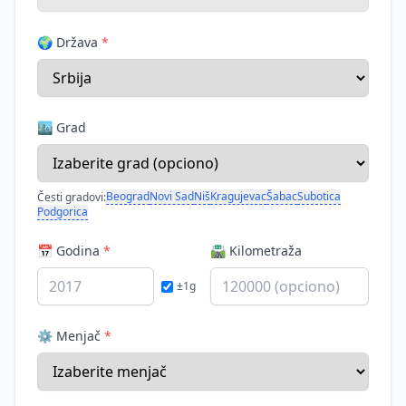
🌍 Država
*
🏙️ Grad
Beograd
Novi Sad
Niš
Kragujevac
Šabac
Subotica
Česti gradovi:
Podgorica
📅 Godina
*
🛣️ Kilometraža
±1g
⚙️ Menjač
*