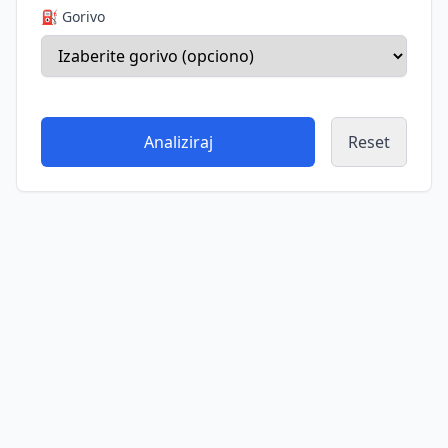
⛽ Gorivo
Analiziraj
Reset