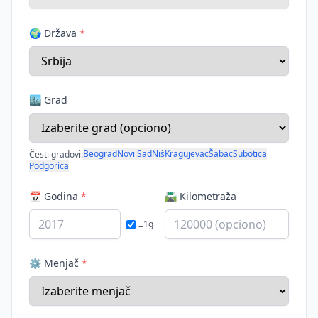
🌍 Država
*
🏙️ Grad
Beograd
Novi Sad
Niš
Kragujevac
Šabac
Subotica
Česti gradovi:
Podgorica
📅 Godina
*
🛣️ Kilometraža
±1g
⚙️ Menjač
*