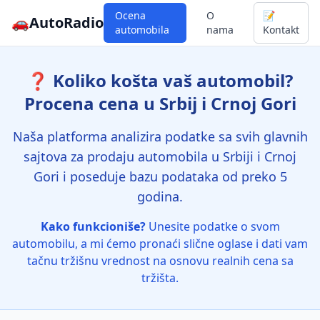
Ocena
O
📝
🚗
AutoRadio
automobila
nama
Kontakt
❓ Koliko košta vaš automobil?
Procena cena u Srbij i Crnoj Gori
Naša platforma analizira podatke sa svih glavnih
sajtova za prodaju automobila u Srbiji i Crnoj
Gori i poseduje bazu podataka od preko 5
godina.
Kako funkcioniše?
Unesite podatke o svom
automobilu, a mi ćemo pronaći slične oglase i dati vam
tačnu tržišnu vrednost na osnovu realnih cena sa
tržišta.