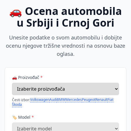
🚗 Ocena automobila
u Srbiji i Crnoj Gori
Unesite podatke o svom automobilu i dobijte
ocenu njegove tržišne vrednosti na osnovu baze
oglasa.
🚗 Proizvođač
*
Volkswagen
Audi
BMW
Mercedes
Peugeot
Renault
Fiat
Česti izbor:
Škoda
🏷️ Model
*