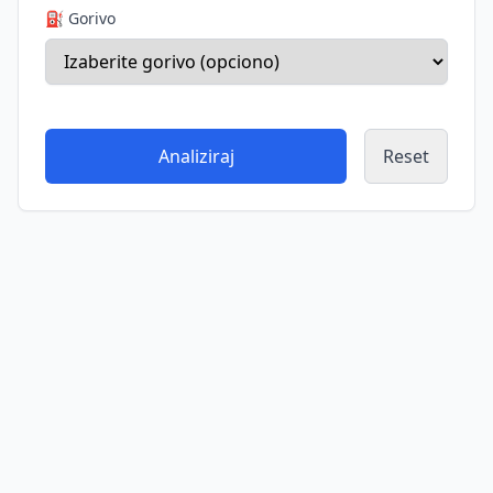
⛽ Gorivo
Analiziraj
Reset