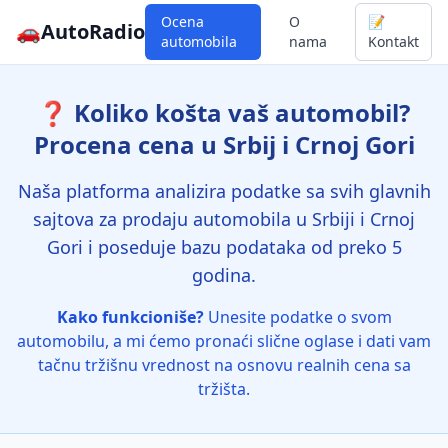
Ocena
O
📝
🚗
AutoRadio
automobila
nama
Kontakt
❓ Koliko košta vaš automobil?
Procena cena u Srbij i Crnoj Gori
Naša platforma analizira podatke sa svih glavnih
sajtova za prodaju automobila u Srbiji i Crnoj
Gori i poseduje bazu podataka od preko 5
godina.
Kako funkcioniše?
Unesite podatke o svom
automobilu, a mi ćemo pronaći slične oglase i dati vam
tačnu tržišnu vrednost na osnovu realnih cena sa
tržišta.