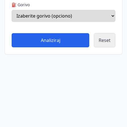
⛽ Gorivo
Analiziraj
Reset