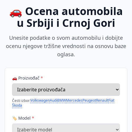
🚗 Ocena automobila
u Srbiji i Crnoj Gori
Unesite podatke o svom automobilu i dobijte
ocenu njegove tržišne vrednosti na osnovu baze
oglasa.
🚗 Proizvođač
*
Volkswagen
Audi
BMW
Mercedes
Peugeot
Renault
Fiat
Česti izbor:
Škoda
🏷️ Model
*