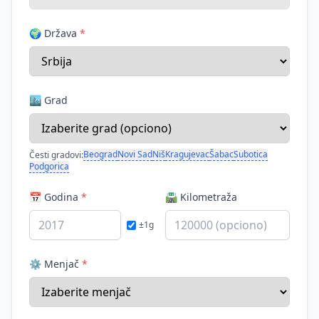
🌍 Država
*
🏙️ Grad
Beograd
Novi Sad
Niš
Kragujevac
Šabac
Subotica
Česti gradovi:
Podgorica
📅 Godina
*
🛣️ Kilometraža
±1g
⚙️ Menjač
*