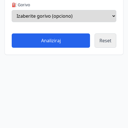
⛽ Gorivo
Analiziraj
Reset