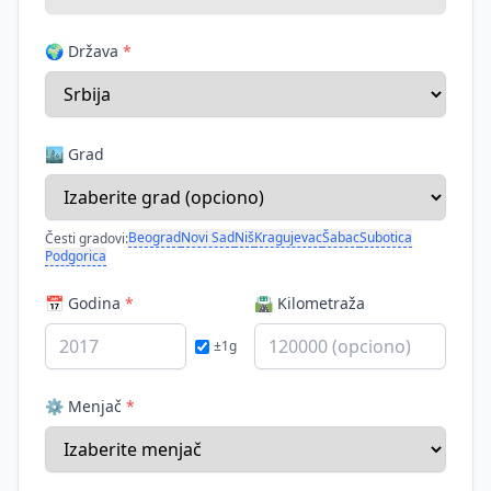
🌍 Država
*
🏙️ Grad
Beograd
Novi Sad
Niš
Kragujevac
Šabac
Subotica
Česti gradovi:
Podgorica
📅 Godina
*
🛣️ Kilometraža
±1g
⚙️ Menjač
*