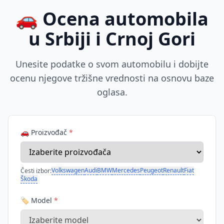
🚗 Ocena automobila
u Srbiji i Crnoj Gori
Unesite podatke o svom automobilu i dobijte
ocenu njegove tržišne vrednosti na osnovu baze
oglasa.
🚗 Proizvođač
*
Volkswagen
Audi
BMW
Mercedes
Peugeot
Renault
Fiat
Česti izbor:
Škoda
🏷️ Model
*