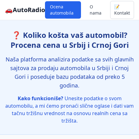
Ocena
O
📝
🚗
AutoRadio
automobila
nama
Kontakt
❓ Koliko košta vaš automobil?
Procena cena u Srbij i Crnoj Gori
Naša platforma analizira podatke sa svih glavnih
sajtova za prodaju automobila u Srbiji i Crnoj
Gori i poseduje bazu podataka od preko 5
godina.
Kako funkcioniše?
Unesite podatke o svom
automobilu, a mi ćemo pronaći slične oglase i dati vam
tačnu tržišnu vrednost na osnovu realnih cena sa
tržišta.