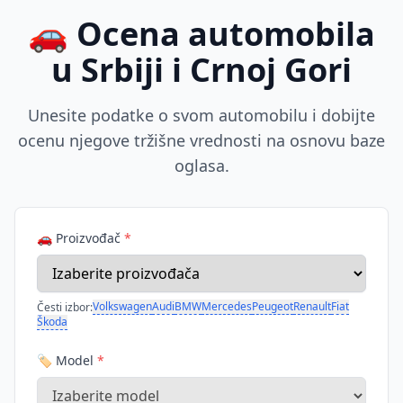
🚗 Ocena automobila
u Srbiji i Crnoj Gori
Unesite podatke o svom automobilu i dobijte
ocenu njegove tržišne vrednosti na osnovu baze
oglasa.
🚗 Proizvođač
*
Volkswagen
Audi
BMW
Mercedes
Peugeot
Renault
Fiat
Česti izbor:
Škoda
🏷️ Model
*