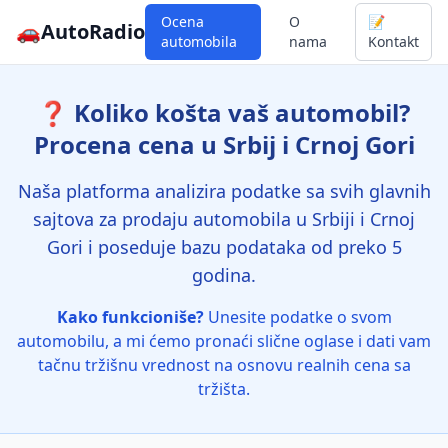
Ocena
O
📝
🚗
AutoRadio
automobila
nama
Kontakt
❓ Koliko košta vaš automobil?
Procena cena u Srbij i Crnoj Gori
Naša platforma analizira podatke sa svih glavnih
sajtova za prodaju automobila u Srbiji i Crnoj
Gori i poseduje bazu podataka od preko 5
godina.
Kako funkcioniše?
Unesite podatke o svom
automobilu, a mi ćemo pronaći slične oglase i dati vam
tačnu tržišnu vrednost na osnovu realnih cena sa
tržišta.