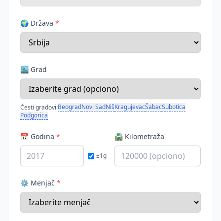
🌍 Država
*
🏙️ Grad
Beograd
Novi Sad
Niš
Kragujevac
Šabac
Subotica
Česti gradovi:
Podgorica
📅 Godina
*
🛣️ Kilometraža
±1g
⚙️ Menjač
*