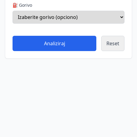
⛽ Gorivo
Analiziraj
Reset