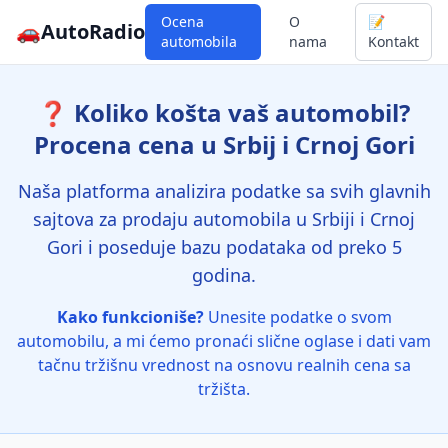
Ocena
O
📝
🚗
AutoRadio
automobila
nama
Kontakt
❓ Koliko košta vaš automobil?
Procena cena u Srbij i Crnoj Gori
Naša platforma analizira podatke sa svih glavnih
sajtova za prodaju automobila u Srbiji i Crnoj
Gori i poseduje bazu podataka od preko 5
godina.
Kako funkcioniše?
Unesite podatke o svom
automobilu, a mi ćemo pronaći slične oglase i dati vam
tačnu tržišnu vrednost na osnovu realnih cena sa
tržišta.