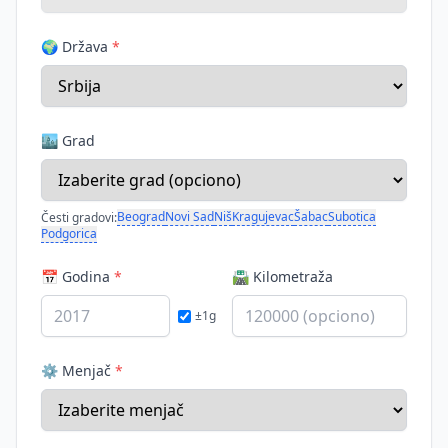
🌍 Država
*
🏙️ Grad
Beograd
Novi Sad
Niš
Kragujevac
Šabac
Subotica
Česti gradovi:
Podgorica
📅 Godina
*
🛣️ Kilometraža
±1g
⚙️ Menjač
*