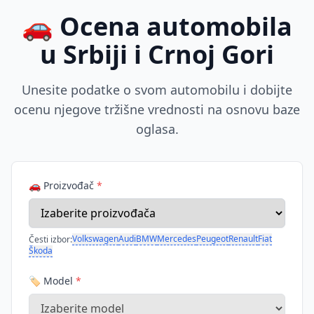
🚗 Ocena automobila
u Srbiji i Crnoj Gori
Unesite podatke o svom automobilu i dobijte
ocenu njegove tržišne vrednosti na osnovu baze
oglasa.
🚗 Proizvođač
*
Volkswagen
Audi
BMW
Mercedes
Peugeot
Renault
Fiat
Česti izbor:
Škoda
🏷️ Model
*