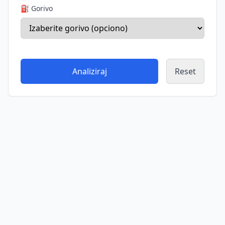
⛽ Gorivo
Analiziraj
Reset