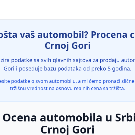
šta vaš automobil? Procena ce
Crnoj Gori
zira podatke sa svih glavnih sajtova za prodaju automo
Gori i poseduje bazu podataka od preko 5 godina.
site podatke o svom automobilu, a mi ćemo pronaći slične 
tržišnu vrednost na osnovu realnih cena sa tržišta.
 Ocena automobila u Srbij
Crnoj Gori