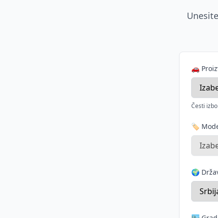
Unesite
🚗 Proi
Česti izbo
🏷️ Mod
🌍 Drž
🏙️ Grad