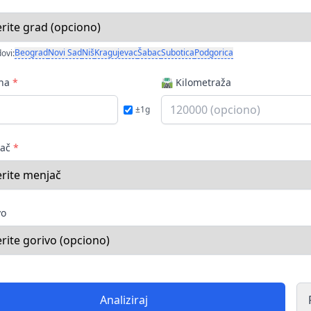
Beograd
Novi Sad
Niš
Kragujevac
Šabac
Subotica
Podgorica
ovi:
ina
*
🛣️ Kilometraža
±1g
jač
*
vo
Analiziraj