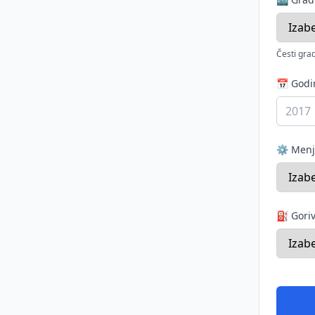
Česti grad
📅 God
⚙️ Men
⛽ Gori