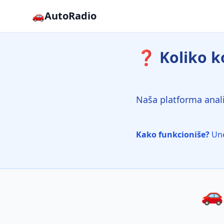
🚗
AutoRadio
❓ Koliko ko
Naša platforma anali
Kako funkcioniše?
Une
🚗