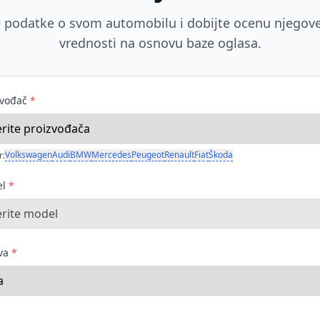
 podatke o svom automobilu i dobijte ocenu njegove
vrednosti na osnovu baze oglasa.
zvođač
*
Volkswagen
Audi
BMW
Mercedes
Peugeot
Renault
Fiat
Škoda
r:
el
*
ava
*