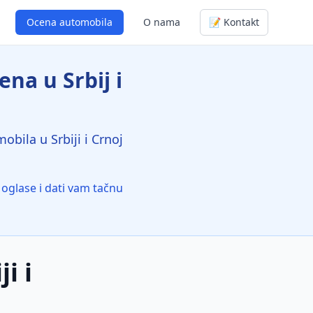
Ocena automobila
O nama
📝 Kontakt
na u Srbij i
bila u Srbiji i Crnoj
oglase i dati vam tačnu
i i