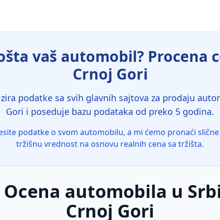
šta vaš automobil? Procena ce
Crnoj Gori
zira podatke sa svih glavnih sajtova za prodaju automo
Gori i poseduje bazu podataka od preko 5 godina.
site podatke o svom automobilu, a mi ćemo pronaći slične 
tržišnu vrednost na osnovu realnih cena sa tržišta.
 Ocena automobila u Srbij
Crnoj Gori