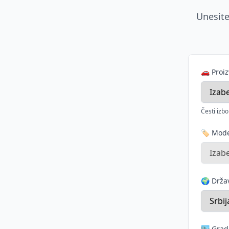
Unesite
🚗 Proi
Česti izbo
🏷️ Mod
🌍 Drž
🏙️ Grad