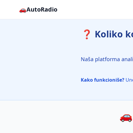
🚗
AutoRadio
❓ Koliko ko
Naša platforma anali
Kako funkcioniše?
Une
🚗