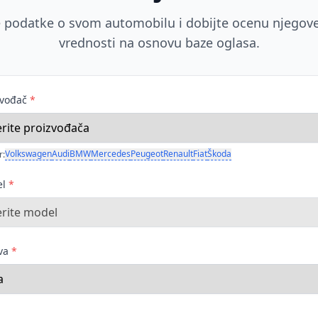
 podatke o svom automobilu i dobijte ocenu njegove
vrednosti na osnovu baze oglasa.
zvođač
*
Volkswagen
Audi
BMW
Mercedes
Peugeot
Renault
Fiat
Škoda
r:
el
*
ava
*