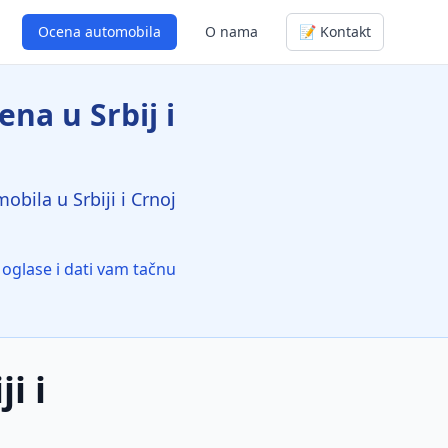
Ocena automobila
O nama
📝 Kontakt
na u Srbij i
bila u Srbiji i Crnoj
oglase i dati vam tačnu
i i