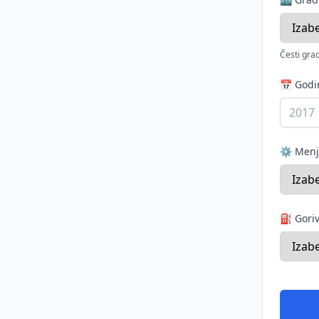
Česti grad
📅 God
⚙️ Men
⛽ Gori