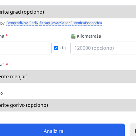
Beograd
Novi Sad
Niš
Kragujevac
Šabac
Subotica
Podgorica
ovi:
ina
*
🛣️ Kilometraža
±1g
jač
*
vo
Analiziraj