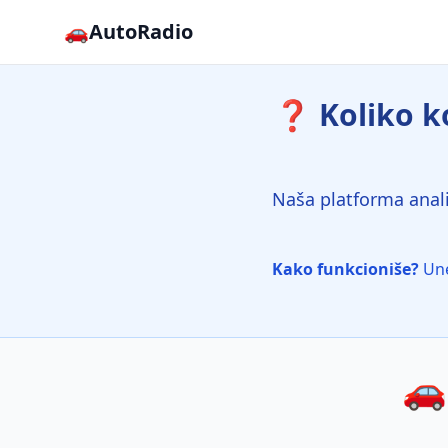
🚗
AutoRadio
❓ Koliko ko
Naša platforma anali
Kako funkcioniše?
Une
🚗