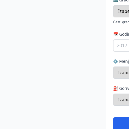
Česti grad
📅 God
⚙️ Men
⛽ Gori