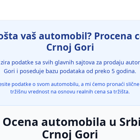
šta vaš automobil? Procena ce
Crnoj Gori
zira podatke sa svih glavnih sajtova za prodaju automo
Gori i poseduje bazu podataka od preko 5 godina.
site podatke o svom automobilu, a mi ćemo pronaći slične 
tržišnu vrednost na osnovu realnih cena sa tržišta.
 Ocena automobila u Srbij
Crnoj Gori