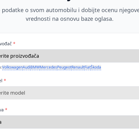
 podatke o svom automobilu i dobijte ocenu njegove
vrednosti na osnovu baze oglasa.
zvođač
*
Volkswagen
Audi
BMW
Mercedes
Peugeot
Renault
Fiat
Škoda
r:
el
*
ava
*