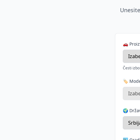
Unesite
🚗 Proi
Česti izbo
🏷️ Mod
🌍 Drž
🏙️ Grad