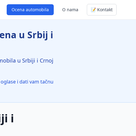
Ocena automobila
O nama
📝 Kontakt
na u Srbij i
bila u Srbiji i Crnoj
oglase i dati vam tačnu
i i