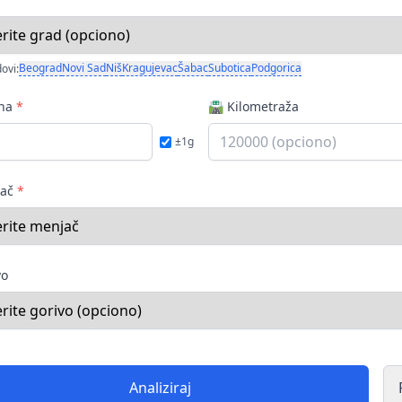
Beograd
Novi Sad
Niš
Kragujevac
Šabac
Subotica
Podgorica
ovi:
ina
*
🛣️ Kilometraža
±1g
jač
*
vo
Analiziraj