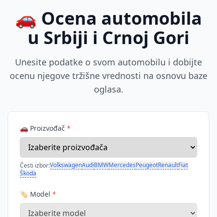
🚗 Ocena automobila
u Srbiji i Crnoj Gori
Unesite podatke o svom automobilu i dobijte
ocenu njegove tržišne vrednosti na osnovu baze
oglasa.
🚗 Proizvođač
*
Volkswagen
Audi
BMW
Mercedes
Peugeot
Renault
Fiat
Česti izbor:
Škoda
🏷️ Model
*