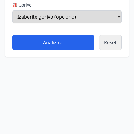
⛽ Gorivo
Analiziraj
Reset