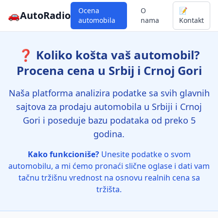
Ocena
O
📝
🚗
AutoRadio
automobila
nama
Kontakt
❓ Koliko košta vaš automobil?
Procena cena u Srbij i Crnoj Gori
Naša platforma analizira podatke sa svih glavnih
sajtova za prodaju automobila u Srbiji i Crnoj
Gori i poseduje bazu podataka od preko 5
godina.
Kako funkcioniše?
Unesite podatke o svom
automobilu, a mi ćemo pronaći slične oglase i dati vam
tačnu tržišnu vrednost na osnovu realnih cena sa
tržišta.