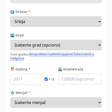
🌍 Država
*
🏙️ Grad
Beograd
Novi Sad
Niš
Kragujevac
Šabac
Subotica
Česti gradovi:
Podgorica
📅 Godina
*
🛣️ Kilometraža
±1g
⚙️ Menjač
*