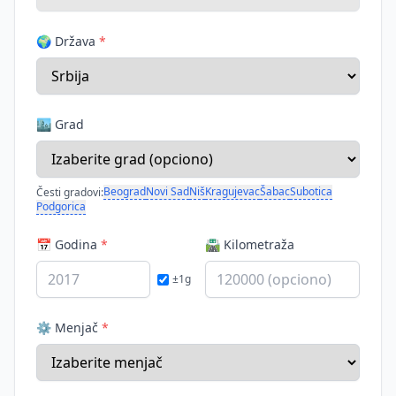
🌍 Država
*
🏙️ Grad
Beograd
Novi Sad
Niš
Kragujevac
Šabac
Subotica
Česti gradovi:
Podgorica
📅 Godina
*
🛣️ Kilometraža
±1g
⚙️ Menjač
*