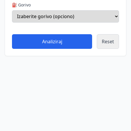
⛽ Gorivo
Analiziraj
Reset