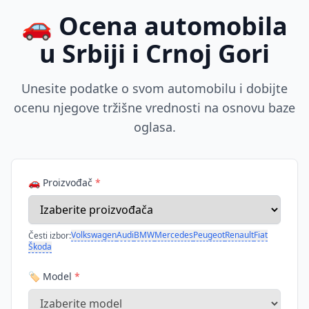
🚗 Ocena automobila
u Srbiji i Crnoj Gori
Unesite podatke o svom automobilu i dobijte
ocenu njegove tržišne vrednosti na osnovu baze
oglasa.
🚗 Proizvođač
*
Volkswagen
Audi
BMW
Mercedes
Peugeot
Renault
Fiat
Česti izbor:
Škoda
🏷️ Model
*