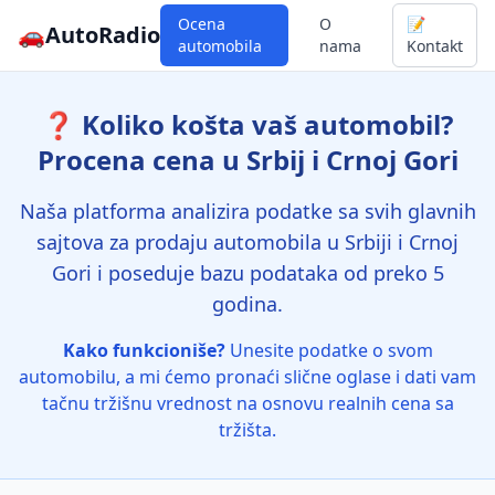
Ocena
O
📝
🚗
AutoRadio
automobila
nama
Kontakt
❓ Koliko košta vaš automobil?
Procena cena u Srbij i Crnoj Gori
Naša platforma analizira podatke sa svih glavnih
sajtova za prodaju automobila u Srbiji i Crnoj
Gori i poseduje bazu podataka od preko 5
godina.
Kako funkcioniše?
Unesite podatke o svom
automobilu, a mi ćemo pronaći slične oglase i dati vam
tačnu tržišnu vrednost na osnovu realnih cena sa
tržišta.