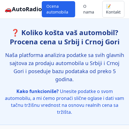
Ocena
O
📝
🚗
AutoRadio
automobila
nama
Kontakt
❓ Koliko košta vaš automobil?
Procena cena u Srbij i Crnoj Gori
Naša platforma analizira podatke sa svih glavnih
sajtova za prodaju automobila u Srbiji i Crnoj
Gori i poseduje bazu podataka od preko 5
godina.
Kako funkcioniše?
Unesite podatke o svom
automobilu, a mi ćemo pronaći slične oglase i dati vam
tačnu tržišnu vrednost na osnovu realnih cena sa
tržišta.