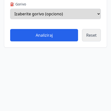
⛽ Gorivo
Analiziraj
Reset