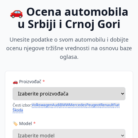
🚗 Ocena automobila
u Srbiji i Crnoj Gori
Unesite podatke o svom automobilu i dobijte
ocenu njegove tržišne vrednosti na osnovu baze
oglasa.
🚗 Proizvođač
*
Volkswagen
Audi
BMW
Mercedes
Peugeot
Renault
Fiat
Česti izbor:
Škoda
🏷️ Model
*