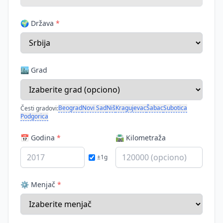
🌍 Država
*
🏙️ Grad
Beograd
Novi Sad
Niš
Kragujevac
Šabac
Subotica
Česti gradovi:
Podgorica
📅 Godina
*
🛣️ Kilometraža
±1g
⚙️ Menjač
*