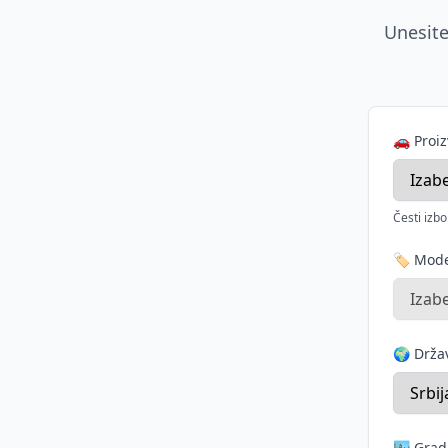
Unesite
🚗 Proi
Česti izbo
🏷️ Mod
🌍 Drž
🏙️ Grad