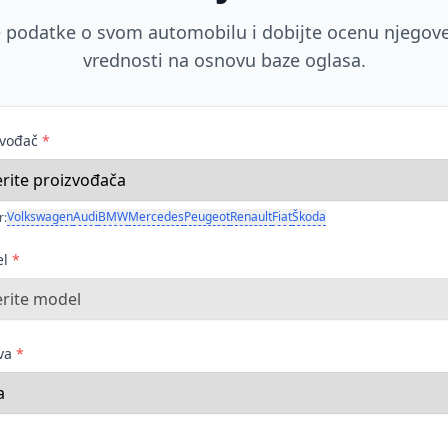
 podatke o svom automobilu i dobijte ocenu njegove
vrednosti na osnovu baze oglasa.
zvođač
*
Volkswagen
Audi
BMW
Mercedes
Peugeot
Renault
Fiat
Škoda
r:
el
*
ava
*