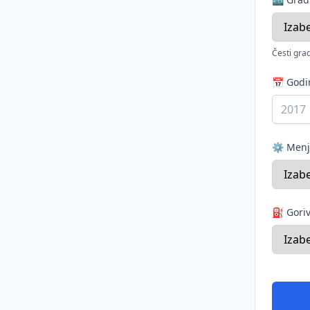
Česti grad
📅 God
⚙️ Men
⛽ Gori