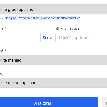
Beograd
Novi Sad
Niš
Kragujevac
Šabac
Subotica
Podgorica
ovi:
ina
*
🛣️ Kilometraža
±1g
jač
*
vo
Analiziraj