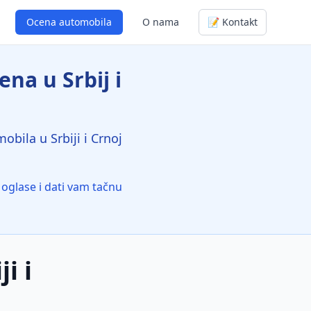
Ocena automobila
O nama
📝 Kontakt
na u Srbij i
bila u Srbiji i Crnoj
oglase i dati vam tačnu
i i