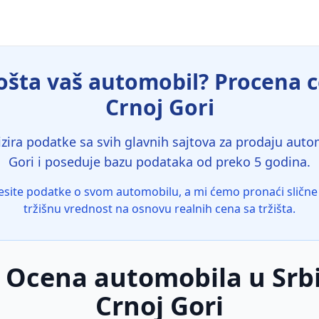
šta vaš automobil? Procena ce
Crnoj Gori
zira podatke sa svih glavnih sajtova za prodaju automo
Gori i poseduje bazu podataka od preko 5 godina.
site podatke o svom automobilu, a mi ćemo pronaći slične 
tržišnu vrednost na osnovu realnih cena sa tržišta.
 Ocena automobila u Srbij
Crnoj Gori