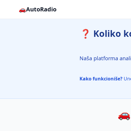
🚗
AutoRadio
❓ Koliko ko
Naša platforma anali
Kako funkcioniše?
Une
🚗