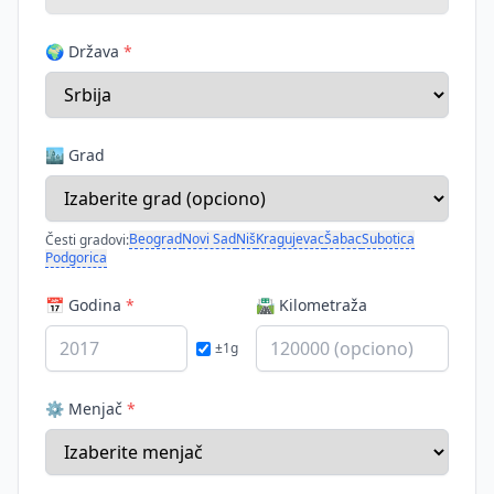
🌍 Država
*
🏙️ Grad
Beograd
Novi Sad
Niš
Kragujevac
Šabac
Subotica
Česti gradovi:
Podgorica
📅 Godina
*
🛣️ Kilometraža
±1g
⚙️ Menjač
*