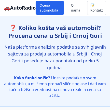
Ocena
O
📝
🚗
AutoRadio
automobila
nama
Kontakt
❓ Koliko košta vaš automobil?
Procena cena u Srbij i Crnoj Gori
Naša platforma analizira podatke sa svih glavnih
sajtova za prodaju automobila u Srbiji i Crnoj
Gori i poseduje bazu podataka od preko 5
godina.
Kako funkcioniše?
Unesite podatke o svom
automobilu, a mi ćemo pronaći slične oglase i dati vam
tačnu tržišnu vrednost na osnovu realnih cena sa
tržišta.