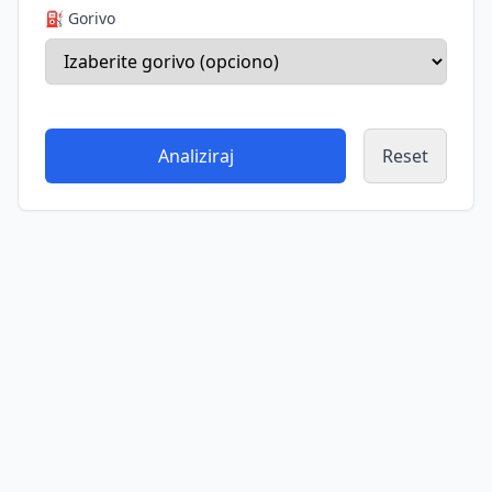
⛽ Gorivo
Analiziraj
Reset