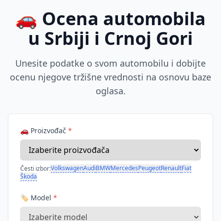
🚗 Ocena automobila
u Srbiji i Crnoj Gori
Unesite podatke o svom automobilu i dobijte
ocenu njegove tržišne vrednosti na osnovu baze
oglasa.
🚗 Proizvođač
*
Volkswagen
Audi
BMW
Mercedes
Peugeot
Renault
Fiat
Česti izbor:
Škoda
🏷️ Model
*