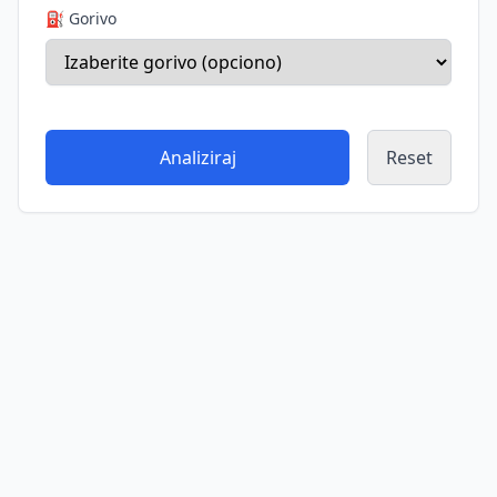
⛽ Gorivo
Analiziraj
Reset