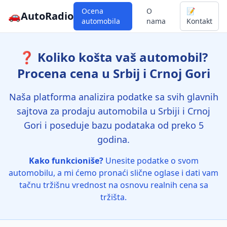
Ocena
O
📝
🚗
AutoRadio
automobila
nama
Kontakt
❓ Koliko košta vaš automobil?
Procena cena u Srbij i Crnoj Gori
Naša platforma analizira podatke sa svih glavnih
sajtova za prodaju automobila u Srbiji i Crnoj
Gori i poseduje bazu podataka od preko 5
godina.
Kako funkcioniše?
Unesite podatke o svom
automobilu, a mi ćemo pronaći slične oglase i dati vam
tačnu tržišnu vrednost na osnovu realnih cena sa
tržišta.