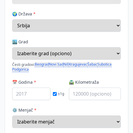
🌍 Država
*
🏙️ Grad
Beograd
Novi Sad
Niš
Kragujevac
Šabac
Subotica
Česti gradovi:
Podgorica
📅 Godina
*
🛣️ Kilometraža
±1g
⚙️ Menjač
*