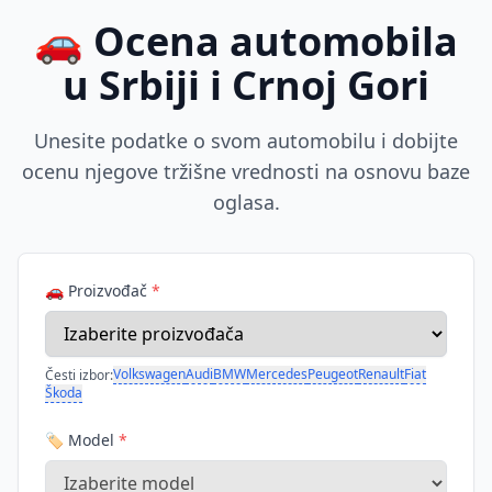
🚗 Ocena automobila
u Srbiji i Crnoj Gori
Unesite podatke o svom automobilu i dobijte
ocenu njegove tržišne vrednosti na osnovu baze
oglasa.
🚗 Proizvođač
*
Volkswagen
Audi
BMW
Mercedes
Peugeot
Renault
Fiat
Česti izbor:
Škoda
🏷️ Model
*