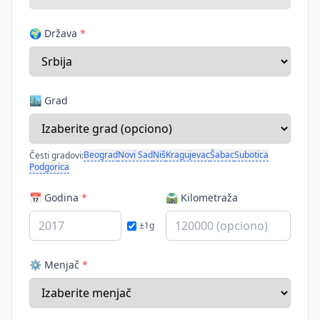
🌍 Država
*
🏙️ Grad
Beograd
Novi Sad
Niš
Kragujevac
Šabac
Subotica
Česti gradovi:
Podgorica
📅 Godina
*
🛣️ Kilometraža
±1g
⚙️ Menjač
*