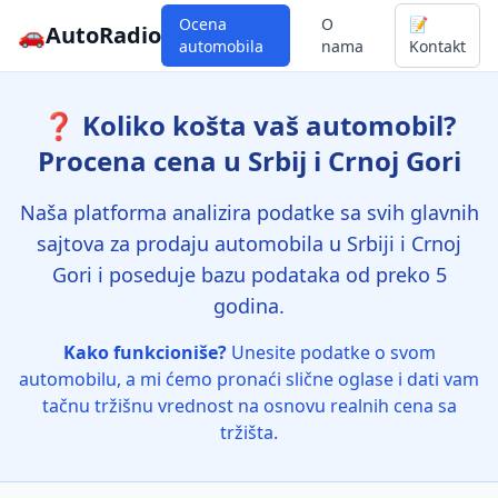
Ocena
O
📝
🚗
AutoRadio
automobila
nama
Kontakt
❓ Koliko košta vaš automobil?
Procena cena u Srbij i Crnoj Gori
Naša platforma analizira podatke sa svih glavnih
sajtova za prodaju automobila u Srbiji i Crnoj
Gori i poseduje bazu podataka od preko 5
godina.
Kako funkcioniše?
Unesite podatke o svom
automobilu, a mi ćemo pronaći slične oglase i dati vam
tačnu tržišnu vrednost na osnovu realnih cena sa
tržišta.