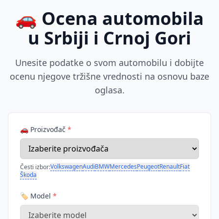
🚗 Ocena automobila
u Srbiji i Crnoj Gori
Unesite podatke o svom automobilu i dobijte
ocenu njegove tržišne vrednosti na osnovu baze
oglasa.
🚗 Proizvođač
*
Volkswagen
Audi
BMW
Mercedes
Peugeot
Renault
Fiat
Česti izbor:
Škoda
🏷️ Model
*