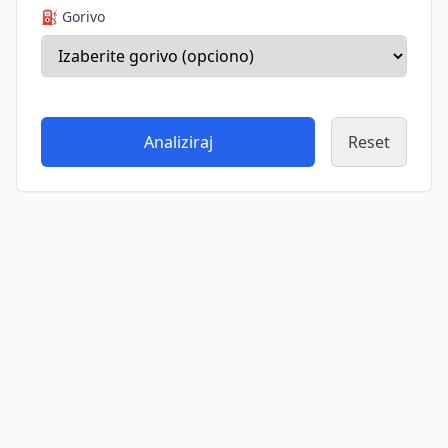
⛽ Gorivo
Analiziraj
Reset