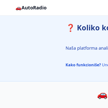
🚗
AutoRadio
❓ Koliko ko
Naša platforma anali
Kako funkcioniše?
Une
🚗