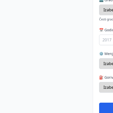
Česti grad
📅 God
⚙️ Men
⛽ Gori