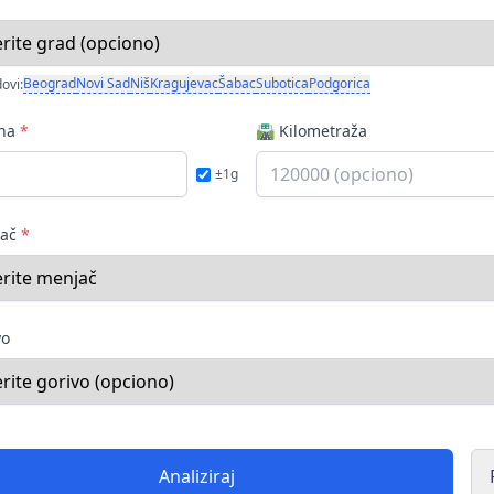
Beograd
Novi Sad
Niš
Kragujevac
Šabac
Subotica
Podgorica
ovi:
ina
*
🛣️ Kilometraža
±1g
jač
*
vo
Analiziraj