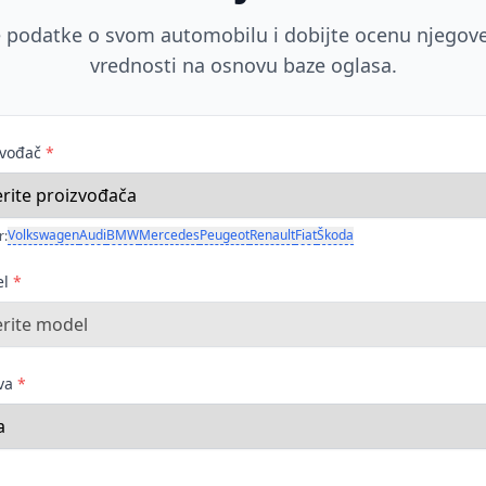
 podatke o svom automobilu i dobijte ocenu njegove
vrednosti na osnovu baze oglasa.
zvođač
*
Volkswagen
Audi
BMW
Mercedes
Peugeot
Renault
Fiat
Škoda
r:
el
*
ava
*