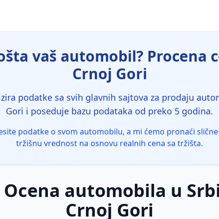
šta vaš automobil? Procena ce
Crnoj Gori
zira podatke sa svih glavnih sajtova za prodaju automo
Gori i poseduje bazu podataka od preko 5 godina.
site podatke o svom automobilu, a mi ćemo pronaći slične 
tržišnu vrednost na osnovu realnih cena sa tržišta.
 Ocena automobila u Srbij
Crnoj Gori