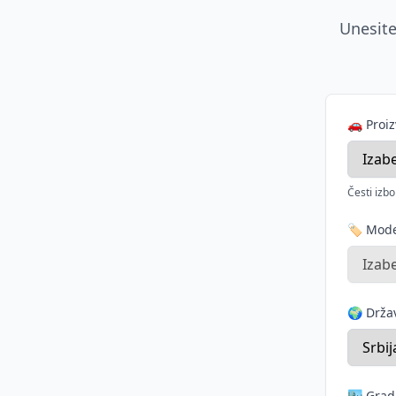
Unesite
🚗 Proi
Česti izbo
🏷️ Mod
🌍 Drž
🏙️ Grad