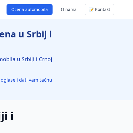
Ocena automobila
O nama
📝 Kontakt
na u Srbij i
bila u Srbiji i Crnoj
oglase i dati vam tačnu
i i