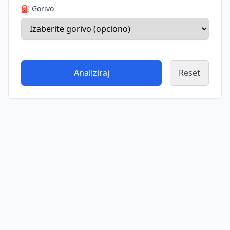
⛽ Gorivo
Analiziraj
Reset