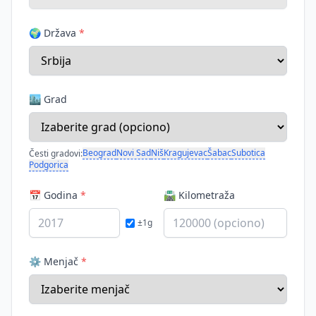
🌍 Država
*
🏙️ Grad
Beograd
Novi Sad
Niš
Kragujevac
Šabac
Subotica
Česti gradovi:
Podgorica
📅 Godina
*
🛣️ Kilometraža
±1g
⚙️ Menjač
*