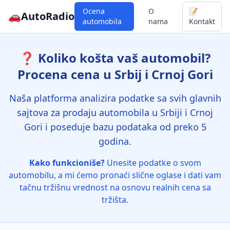
Ocena
O
📝
🚗
AutoRadio
automobila
nama
Kontakt
❓ Koliko košta vaš automobil?
Procena cena u Srbij i Crnoj Gori
Naša platforma analizira podatke sa svih glavnih
sajtova za prodaju automobila u Srbiji i Crnoj
Gori i poseduje bazu podataka od preko 5
godina.
Kako funkcioniše?
Unesite podatke o svom
automobilu, a mi ćemo pronaći slične oglase i dati vam
tačnu tržišnu vrednost na osnovu realnih cena sa
tržišta.