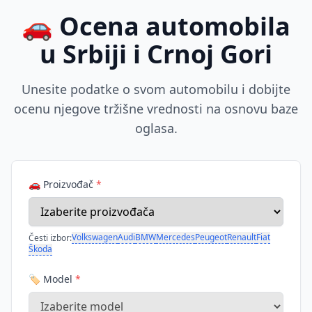
🚗 Ocena automobila
u Srbiji i Crnoj Gori
Unesite podatke o svom automobilu i dobijte
ocenu njegove tržišne vrednosti na osnovu baze
oglasa.
🚗 Proizvođač
*
Volkswagen
Audi
BMW
Mercedes
Peugeot
Renault
Fiat
Česti izbor:
Škoda
🏷️ Model
*