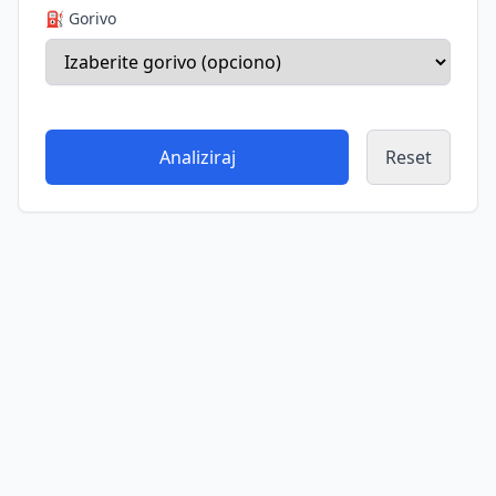
⛽ Gorivo
Analiziraj
Reset