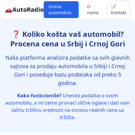
Ocena
O
📝
🚗
AutoRadio
automobila
nama
Kontakt
❓ Koliko košta vaš automobil?
Procena cena u Srbij i Crnoj Gori
Naša platforma analizira podatke sa svih glavnih
sajtova za prodaju automobila u Srbiji i Crnoj
Gori i poseduje bazu podataka od preko 5
godina.
Kako funkcioniše?
Unesite podatke o svom
automobilu, a mi ćemo pronaći slične oglase i dati vam
tačnu tržišnu vrednost na osnovu realnih cena sa
tržišta.