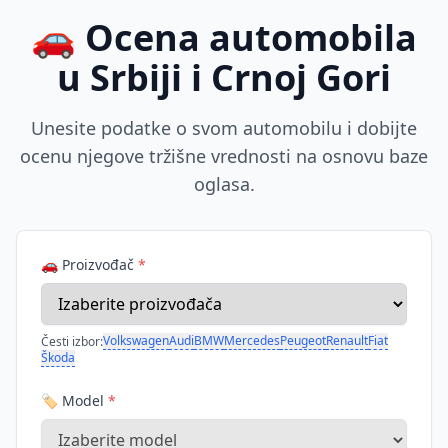
🚗 Ocena automobila
u Srbiji i Crnoj Gori
Unesite podatke o svom automobilu i dobijte
ocenu njegove tržišne vrednosti na osnovu baze
oglasa.
🚗 Proizvođač
*
Volkswagen
Audi
BMW
Mercedes
Peugeot
Renault
Fiat
Česti izbor:
Škoda
🏷️ Model
*