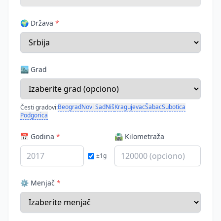
🌍 Država
*
🏙️ Grad
Beograd
Novi Sad
Niš
Kragujevac
Šabac
Subotica
Česti gradovi:
Podgorica
📅 Godina
*
🛣️ Kilometraža
±1g
⚙️ Menjač
*