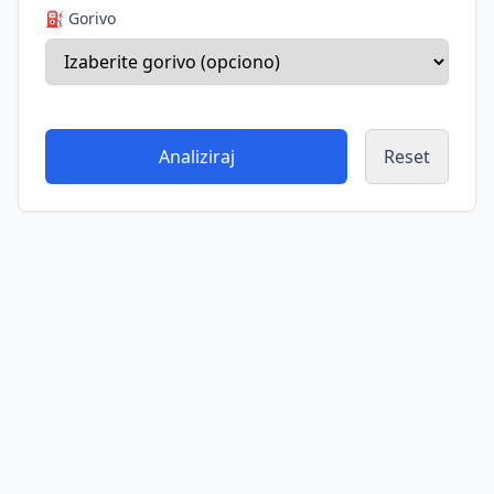
⛽ Gorivo
Analiziraj
Reset