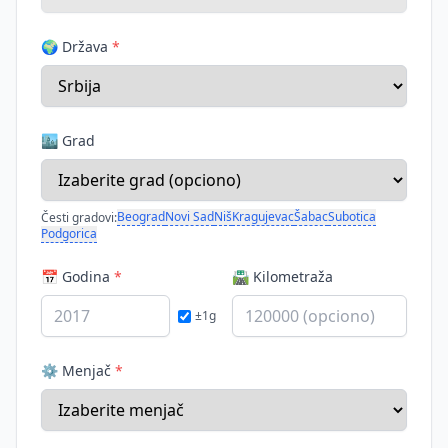
🌍 Država
*
🏙️ Grad
Beograd
Novi Sad
Niš
Kragujevac
Šabac
Subotica
Česti gradovi:
Podgorica
📅 Godina
*
🛣️ Kilometraža
±1g
⚙️ Menjač
*