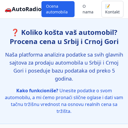
Ocena
O
📝
🚗
AutoRadio
automobila
nama
Kontakt
❓ Koliko košta vaš automobil?
Procena cena u Srbij i Crnoj Gori
Naša platforma analizira podatke sa svih glavnih
sajtova za prodaju automobila u Srbiji i Crnoj
Gori i poseduje bazu podataka od preko 5
godina.
Kako funkcioniše?
Unesite podatke o svom
automobilu, a mi ćemo pronaći slične oglase i dati vam
tačnu tržišnu vrednost na osnovu realnih cena sa
tržišta.