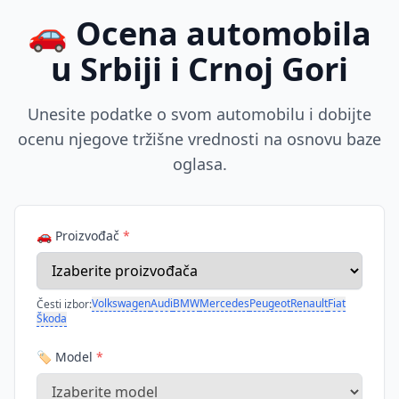
🚗 Ocena automobila
u Srbiji i Crnoj Gori
Unesite podatke o svom automobilu i dobijte
ocenu njegove tržišne vrednosti na osnovu baze
oglasa.
🚗 Proizvođač
*
Volkswagen
Audi
BMW
Mercedes
Peugeot
Renault
Fiat
Česti izbor:
Škoda
🏷️ Model
*