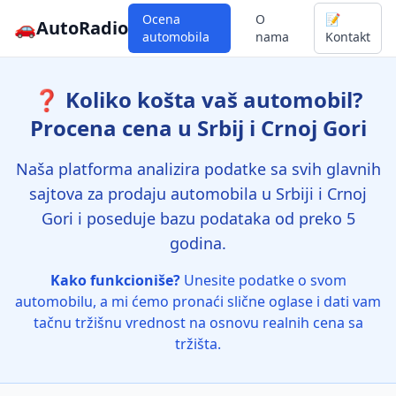
Ocena
O
📝
🚗
AutoRadio
automobila
nama
Kontakt
❓ Koliko košta vaš automobil?
Procena cena u Srbij i Crnoj Gori
Naša platforma analizira podatke sa svih glavnih
sajtova za prodaju automobila u Srbiji i Crnoj
Gori i poseduje bazu podataka od preko 5
godina.
Kako funkcioniše?
Unesite podatke o svom
automobilu, a mi ćemo pronaći slične oglase i dati vam
tačnu tržišnu vrednost na osnovu realnih cena sa
tržišta.