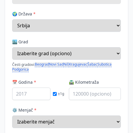
🌍 Država
*
🏙️ Grad
Beograd
Novi Sad
Niš
Kragujevac
Šabac
Subotica
Česti gradovi:
Podgorica
📅 Godina
*
🛣️ Kilometraža
±1g
⚙️ Menjač
*