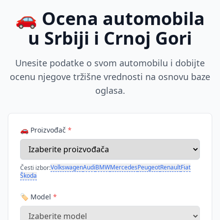
🚗 Ocena automobila
u Srbiji i Crnoj Gori
Unesite podatke o svom automobilu i dobijte
ocenu njegove tržišne vrednosti na osnovu baze
oglasa.
🚗 Proizvođač
*
Volkswagen
Audi
BMW
Mercedes
Peugeot
Renault
Fiat
Česti izbor:
Škoda
🏷️ Model
*