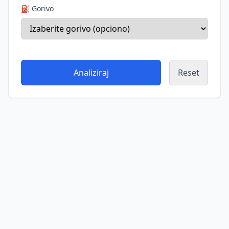
⛽ Gorivo
Analiziraj
Reset