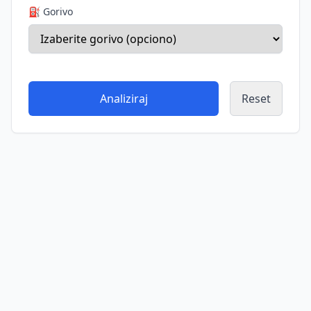
⛽ Gorivo
Analiziraj
Reset