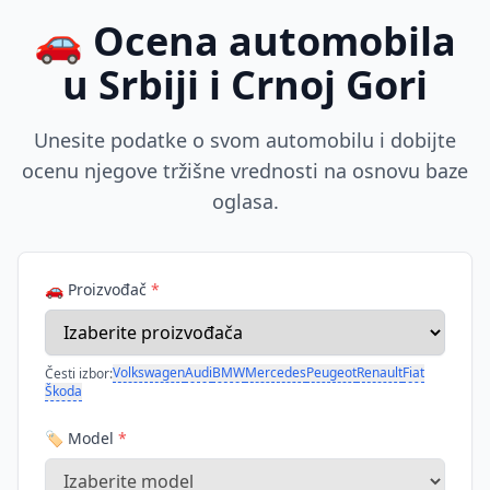
🚗 Ocena automobila
u Srbiji i Crnoj Gori
Unesite podatke o svom automobilu i dobijte
ocenu njegove tržišne vrednosti na osnovu baze
oglasa.
🚗 Proizvođač
*
Volkswagen
Audi
BMW
Mercedes
Peugeot
Renault
Fiat
Česti izbor:
Škoda
🏷️ Model
*