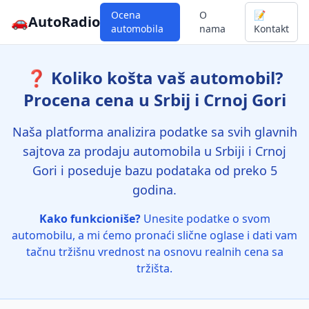
Ocena
O
📝
🚗
AutoRadio
automobila
nama
Kontakt
❓ Koliko košta vaš automobil?
Procena cena u Srbij i Crnoj Gori
Naša platforma analizira podatke sa svih glavnih
sajtova za prodaju automobila u Srbiji i Crnoj
Gori i poseduje bazu podataka od preko 5
godina.
Kako funkcioniše?
Unesite podatke o svom
automobilu, a mi ćemo pronaći slične oglase i dati vam
tačnu tržišnu vrednost na osnovu realnih cena sa
tržišta.