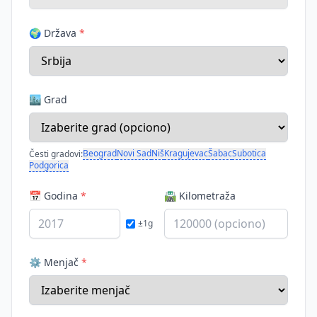
🌍 Država
*
🏙️ Grad
Beograd
Novi Sad
Niš
Kragujevac
Šabac
Subotica
Česti gradovi:
Podgorica
📅 Godina
*
🛣️ Kilometraža
±1g
⚙️ Menjač
*