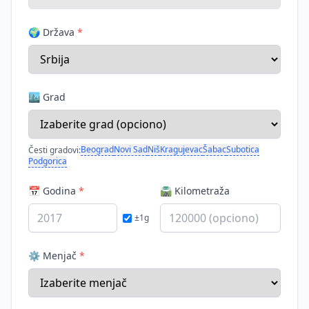
🌍 Država
*
🏙️ Grad
Beograd
Novi Sad
Niš
Kragujevac
Šabac
Subotica
Česti gradovi:
Podgorica
📅 Godina
*
🛣️ Kilometraža
±1g
⚙️ Menjač
*