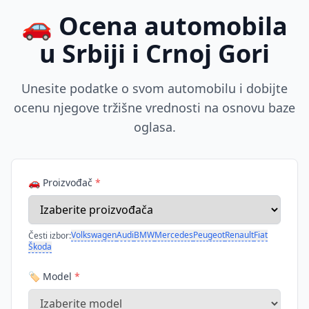
🚗 Ocena automobila
u Srbiji i Crnoj Gori
Unesite podatke o svom automobilu i dobijte
ocenu njegove tržišne vrednosti na osnovu baze
oglasa.
🚗 Proizvođač
*
Volkswagen
Audi
BMW
Mercedes
Peugeot
Renault
Fiat
Česti izbor:
Škoda
🏷️ Model
*