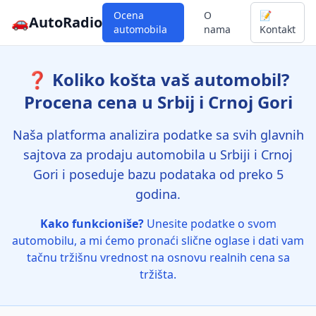
Ocena
O
📝
🚗
AutoRadio
automobila
nama
Kontakt
❓ Koliko košta vaš automobil?
Procena cena u Srbij i Crnoj Gori
Naša platforma analizira podatke sa svih glavnih
sajtova za prodaju automobila u Srbiji i Crnoj
Gori i poseduje bazu podataka od preko 5
godina.
Kako funkcioniše?
Unesite podatke o svom
automobilu, a mi ćemo pronaći slične oglase i dati vam
tačnu tržišnu vrednost na osnovu realnih cena sa
tržišta.