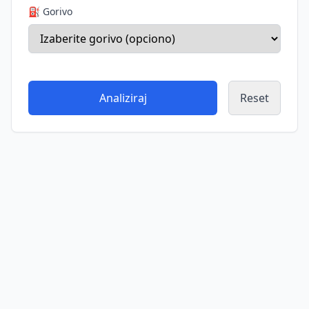
⛽ Gorivo
Analiziraj
Reset