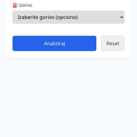
⛽ Gorivo
Analiziraj
Reset