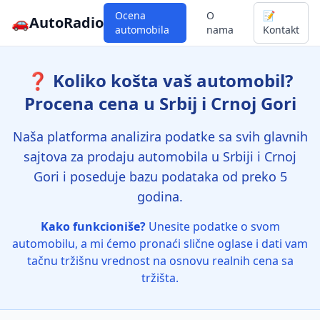
Ocena
O
📝
🚗
AutoRadio
automobila
nama
Kontakt
❓ Koliko košta vaš automobil?
Procena cena u Srbij i Crnoj Gori
Naša platforma analizira podatke sa svih glavnih
sajtova za prodaju automobila u Srbiji i Crnoj
Gori i poseduje bazu podataka od preko 5
godina.
Kako funkcioniše?
Unesite podatke o svom
automobilu, a mi ćemo pronaći slične oglase i dati vam
tačnu tržišnu vrednost na osnovu realnih cena sa
tržišta.