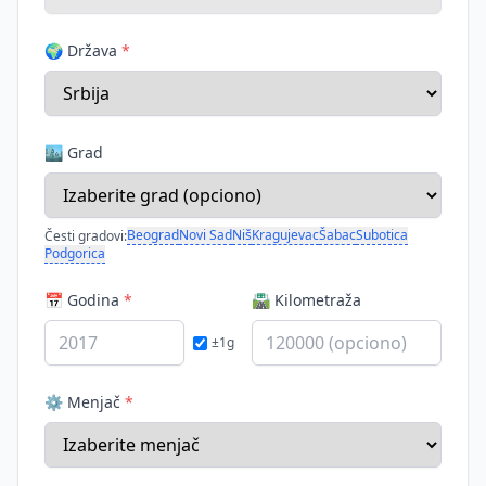
🌍 Država
*
🏙️ Grad
Beograd
Novi Sad
Niš
Kragujevac
Šabac
Subotica
Česti gradovi:
Podgorica
📅 Godina
*
🛣️ Kilometraža
±1g
⚙️ Menjač
*