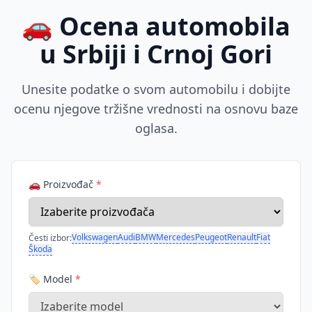
🚗 Ocena automobila
u Srbiji i Crnoj Gori
Unesite podatke o svom automobilu i dobijte
ocenu njegove tržišne vrednosti na osnovu baze
oglasa.
🚗 Proizvođač
*
Volkswagen
Audi
BMW
Mercedes
Peugeot
Renault
Fiat
Česti izbor:
Škoda
🏷️ Model
*