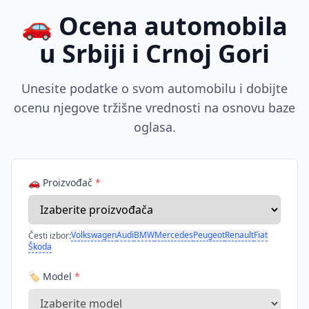
🚗 Ocena automobila
u Srbiji i Crnoj Gori
Unesite podatke o svom automobilu i dobijte
ocenu njegove tržišne vrednosti na osnovu baze
oglasa.
🚗 Proizvođač
*
Volkswagen
Audi
BMW
Mercedes
Peugeot
Renault
Fiat
Česti izbor:
Škoda
🏷️ Model
*