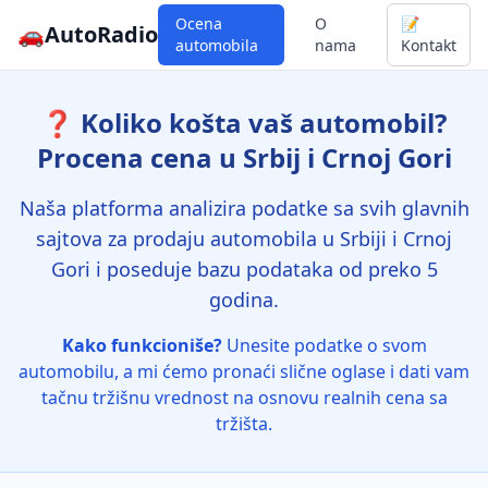
Ocena
O
📝
🚗
AutoRadio
automobila
nama
Kontakt
❓ Koliko košta vaš automobil?
Procena cena u Srbij i Crnoj Gori
Naša platforma analizira podatke sa svih glavnih
sajtova za prodaju automobila u Srbiji i Crnoj
Gori i poseduje bazu podataka od preko 5
godina.
Kako funkcioniše?
Unesite podatke o svom
automobilu, a mi ćemo pronaći slične oglase i dati vam
tačnu tržišnu vrednost na osnovu realnih cena sa
tržišta.