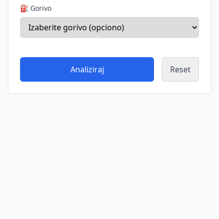
⛽ Gorivo
Analiziraj
Reset