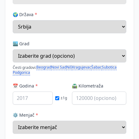
🌍 Država
*
🏙️ Grad
Beograd
Novi Sad
Niš
Kragujevac
Šabac
Subotica
Česti gradovi:
Podgorica
📅 Godina
*
🛣️ Kilometraža
±1g
⚙️ Menjač
*