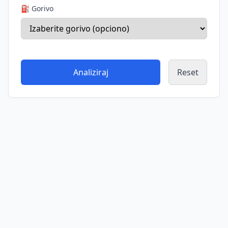
⛽ Gorivo
Analiziraj
Reset