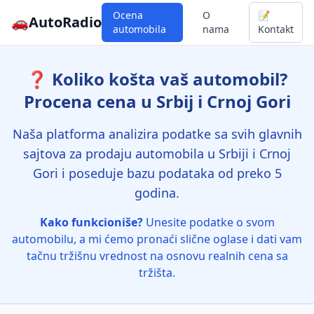
Ocena
O
📝
🚗
AutoRadio
automobila
nama
Kontakt
❓ Koliko košta vaš automobil?
Procena cena u Srbij i Crnoj Gori
Naša platforma analizira podatke sa svih glavnih
sajtova za prodaju automobila u Srbiji i Crnoj
Gori i poseduje bazu podataka od preko 5
godina.
Kako funkcioniše?
Unesite podatke o svom
automobilu, a mi ćemo pronaći slične oglase i dati vam
tačnu tržišnu vrednost na osnovu realnih cena sa
tržišta.