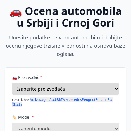
🚗 Ocena automobila
u Srbiji i Crnoj Gori
Unesite podatke o svom automobilu i dobijte
ocenu njegove tržišne vrednosti na osnovu baze
oglasa.
🚗 Proizvođač
*
Volkswagen
Audi
BMW
Mercedes
Peugeot
Renault
Fiat
Česti izbor:
Škoda
🏷️ Model
*