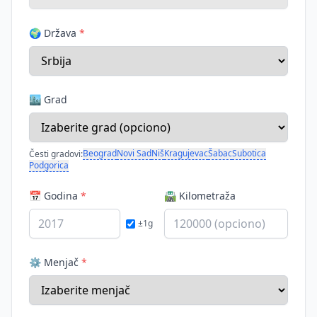
🌍 Država
*
🏙️ Grad
Beograd
Novi Sad
Niš
Kragujevac
Šabac
Subotica
Česti gradovi:
Podgorica
📅 Godina
*
🛣️ Kilometraža
±1g
⚙️ Menjač
*